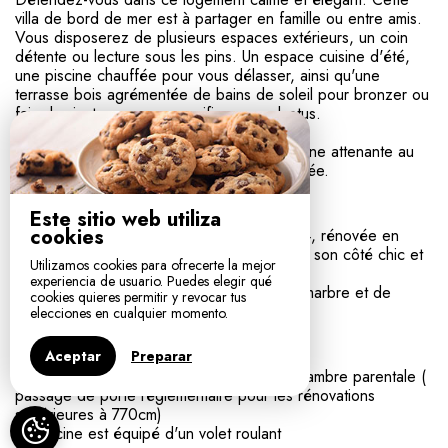
villa de bord de mer est à partager en famille ou entre amis.
Vous disposerez de plusieurs espaces extérieurs, un coin
détente ou lecture sous les pins. Un espace cuisine d'été,
une piscine chauffée pour vous délasser, ainsi qu'une
terrasse bois agrémentée de bains de soleil pour bronzer ou
faire la sieste sous un magnifique eucalyptus.
Vous disposerez aussi d'une cuisine moderne attenante au
salon et vous pourrez profiter de la cheminée.
Le logement
Este sitio web utiliza
cookies
La villa est une maison d'architecte de 1984, rénovée en
2023. Elle offre un charme particulier entre son côté chic et
Utilizamos cookies para ofrecerte la mejor
sa simplicité.
experiencia de usuario. Puedes elegir qué
C'est un mélange harmonieux de bois, de marbre et de
cookies quieres permitir y revocar tus
pierre dans un écrin de verdure.
elecciones en cualquier momento.
Autres remarques
Aceptar
Preparar
La villa est accessible PMR, ainsi que la chambre parentale (
passage de porte réglementaire pour les rénovations
supérieures à 770cm)
La piscine est équipé d'un volet roulant